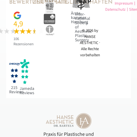
BEWERTUNGEN
ZERTIFIKATE
MITGLIEDSCHAFTEN
Impressum
Datenschutz
Site
Ärzte­
Inter­
kammer
national
4,9
Hamburg
Society
of
© 2026 by
Aesthetic
Plastic
HANSE
106
Surgery
AESTHETIC ·
Rezensionen
Alle Rechte
vorbehalten










215
Jameda
Reviews
Reviews
Praxis für Plastische und