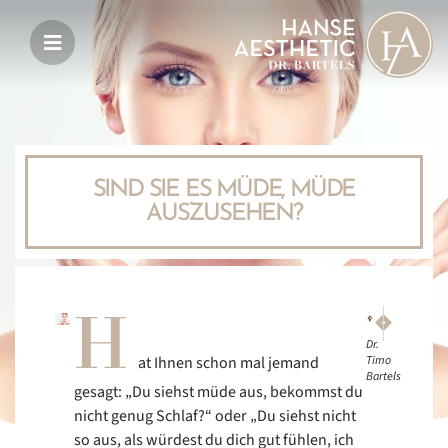
SIND SIE ES MÜDE, MÜDE
AUSZUSEHEN?
H
NÄCHSTER
VORIGER
Was Sie über e
Wie ist Ihr 
Dr.
at Ihnen schon mal jemand
Timo
Bartels
gesagt: „Du siehst müde aus, bekommst du
nicht genug Schlaf?“ oder „Du siehst nicht
so aus, als würdest du dich gut fühlen, ich