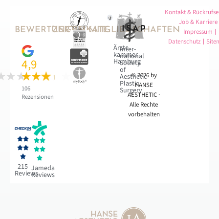
Kontakt & Rückrufse
Job & Karriere
BEWERTUNGEN
ZERTIFIKATE
MITGLIEDSCHAFTEN
Impressum
Datenschutz
Site
Ärzte­
Inter­
kammer
national
4,9
Hamburg
Society
of
© 2026 by
Aesthetic
Plastic
HANSE
106
Surgery
AESTHETIC ·
Rezensionen
Alle Rechte
vorbehalten










215
Jameda
Reviews
Reviews