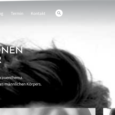
og
Termin
Kontakt
ONEN
R
 Frauenthema.
des männlichen Körpers.