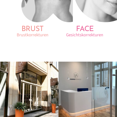
BRUST
FACE
Brustkorrekturen
Gesichtskorrekturen