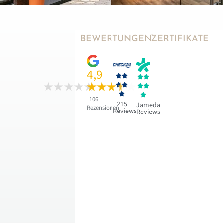
BEWERTUNGEN
ZERTIFIKATE
4,9










106
215
Jameda
Rezensionen
Reviews
Reviews