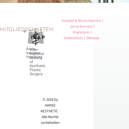
Kontakt & Rückrufservice
Job & Karriere
MITGLIEDSCHAFTEN
Impressum
Datenschutz
Sitemap
Ärzte­
Inter­
kammer
national
Hamburg
Society
of
Aesthetic
Plastic
Surgery
© 2026 by
HANSE
AESTHETIC ·
Alle Rechte
vorbehalten