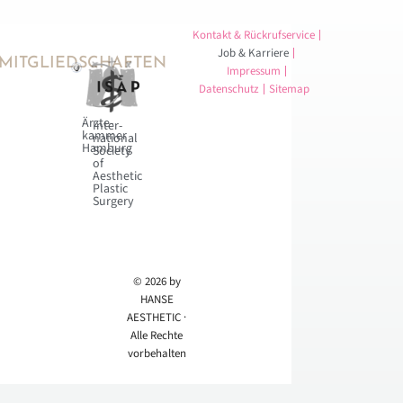
Kontakt & Rückrufservice
Job & Karriere
MITGLIEDSCHAFTEN
Impressum
Datenschutz
Sitemap
Ärzte­
Inter­
kammer
national
Hamburg
Society
of
Aesthetic
Plastic
Surgery
© 2026 by
HANSE
AESTHETIC ·
Alle Rechte
vorbehalten