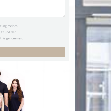
itung meines
utz und den
ntnis genommen.