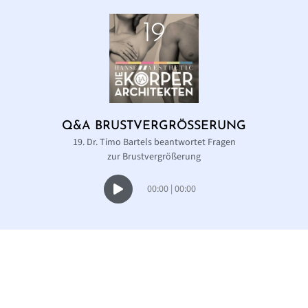
19
Q&A BRUST­VERGRÖSSE­RUNG
19. Dr. Timo Bartels beantwortet Fragen
zur Brustvergrößerung
Audio
00:00
|
00:00
Player